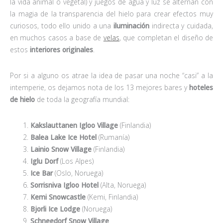
la vida animal o vegetal) y juegos de agua y luz se alternan con
la magia de la transparencia del hielo para crear efectos muy
curiosos, todo ello unido a una
iluminación
indirecta y cuidada,
en muchos casos a base de
velas
, que completan el diseño de
estos
interiores originales
.
Por si a alguno os atrae la idea de pasar una noche “casi” a la
intemperie, os dejamos nota de los 13 mejores bares y
hoteles
de hielo
de toda la geografía mundial:
Kakslauttanen Igloo Village
(Finlandia)
Balea Lake Ice Hotel
(Rumanía)
Lainio Snow Village
(Finlandia)
Iglu Dorf
(Los Alpes)
Ice Bar
(Oslo, Noruega)
Sorrisniva Igloo Hotel
(Alta, Noruega)
Kemi Snowcastle
(Kemi, Finlandia)
Bjorli Ice Lodge
(Noruega)
Schneedorf Snow Village