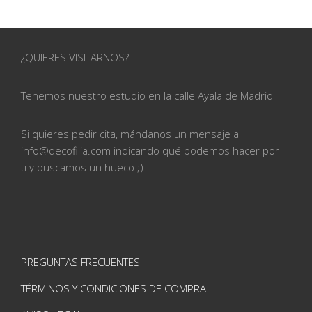
¿QUIERES VISITARNOS?
Tenemos nuestro estudio en la calle
Ayala de Madrid
Si quieres pedir cita, mándanos un mensaje a
info@
decofilia.com indicando qué podemos hacer por
ti
y buscamos un hueco ;)
PREGUNTAS FRECUENTES
TÉRMINOS Y CONDICIONES DE COMPRA