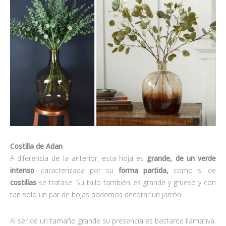
Costilla de Adan
A diferencia de la anterior, esta hoja es
grande, de un verde
intenso
, caracterizada por su
forma partida,
como si de
costillas
se tratase. Su tallo también es grande y grueso y con
tan solo un par de hojas podemos decorar un jarrón.
Al ser de un tamaño grande su presencia es bastante llamativa,