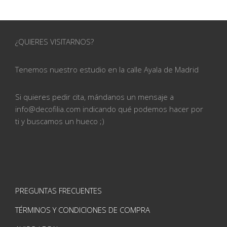
¿QUIERES VISITARNOS?
Tenemos nuestro estudio en la calle
Ayala de Madrid
Si quieres pedir cita, mándanos un mensaje a
info@
decofilia.com indicando qué podemos hacer por
ti
y buscamos un hueco ;)
PREGUNTAS FRECUENTES
TÉRMINOS Y CONDICIONES DE COMPRA