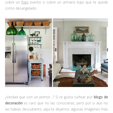
sobre un
frigo
exento o sobre un armario bajo que te quede
como desangelado.
¿Verdad que son un primor…? Si te gusta surfear por
blogs de
decoración
es raro que no las conocieras, pero por si aún no
las habías descubierto, aquí te dejamos algunas imágenes más