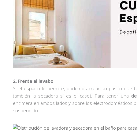
2. Frente al lavabo
Si el espacio lo permite, podemos crear un pasillo que te
también la secadora si es el caso). Para tener una
de
encimera en ambos lados y sobre los electrodomésticos p
suspendido.