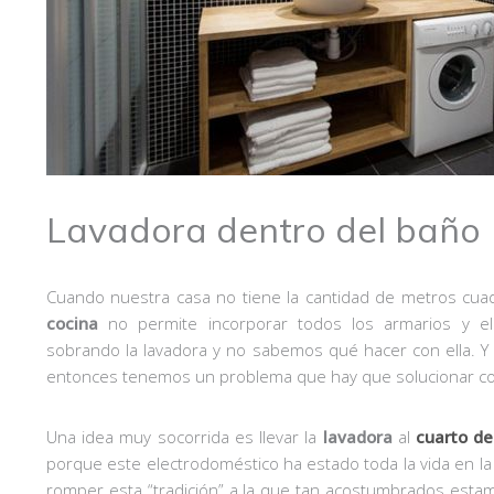
Lavadora dentro del baño
Cuando nuestra casa no tiene la cantidad de metros cu
cocina
no permite incorporar todos los armarios y e
sobrando la lavadora y no sabemos qué hacer con ella. 
entonces tenemos un problema que hay que solucionar co
Una idea muy socorrida es llevar la
lavadora
al
cuarto d
porque este electrodoméstico ha estado toda la vida en la
romper esta “tradición” a la que tan acostumbrados esta