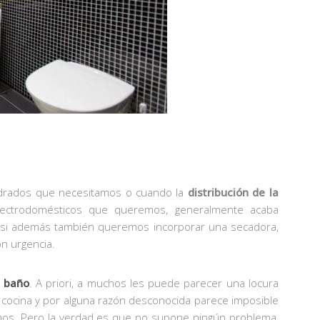
adrados que necesitamos o cuando la
distribución de la
lectrodomésticos que queremos, generalmente acaba
Y si además también queremos incorporar una secadora,
n urgencia.
e baño
. A priori, a muchos les puede parecer una locura
 cocina y por alguna razón desconocida parece imposible
mos. Pero la verdad es que no supone ningún problema,