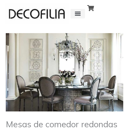
Ir
al
contenido
CÓMO FUNCIONA
DETRÁS DE
Mesas de comedor redondas