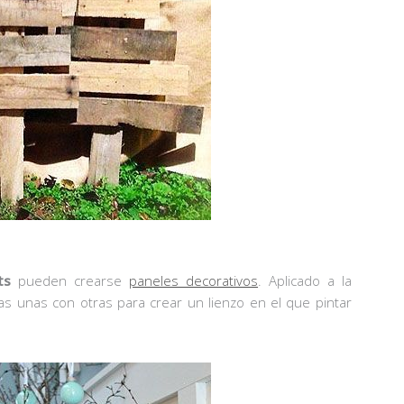
ts
pueden crearse
paneles decorativos
. Aplicado a la
illas unas con otras para crear un lienzo en el que pintar