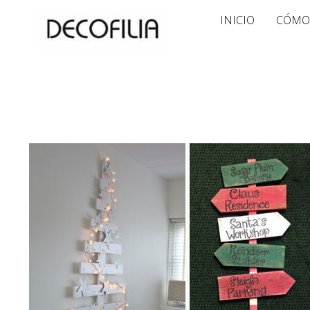
Ir
INICIO
CÓMO
al
contenido