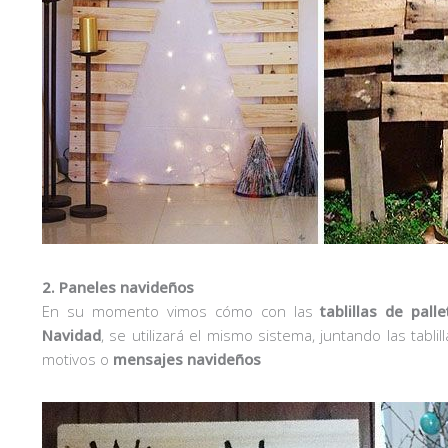
2. Paneles navideños
En su momento vimos cómo con las
tablillas de palle
Navidad
, se utilizará el mismo sistema, juntando las tabl
motivos o
mensajes navideños