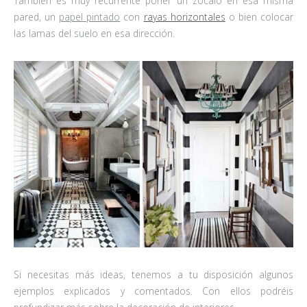
También es muy recurrente poner un zócalo en esa misma
pared, un
papel pintado
con
rayas horizontales
o bien colocar
las lamas del suelo en esa dirección.
Si necesitas más ideas, tenemos a tu disposición algunos
ejemplos explicados y comentados. Con ellos podréis