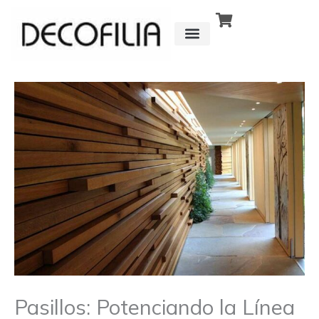
Ir
al
contenido
CÓMO FUNCIONA
DETRÁS DE
Pasillos: Potenciando la Línea