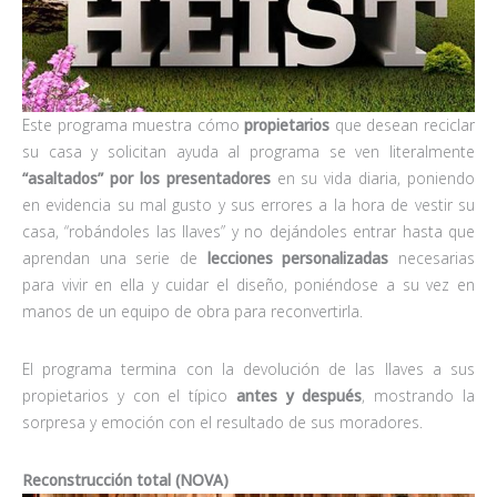
Este programa muestra cómo
propietarios
que desean reciclar
su casa y solicitan ayuda al programa se ven literalmente
“asaltados” por los presentadores
en su vida diaria, poniendo
en evidencia su mal gusto y sus errores a la hora de vestir su
casa, “robándoles las llaves” y no dejándoles entrar hasta que
aprendan una serie de
lecciones personalizadas
necesarias
para vivir en ella y cuidar el diseño, poniéndose a su vez en
manos de un equipo de obra para reconvertirla.
El programa termina con la devolución de las llaves a sus
propietarios y con el típico
antes y después
, mostrando la
sorpresa y emoción con el resultado de sus moradores.
Reconstrucción total (NOVA)