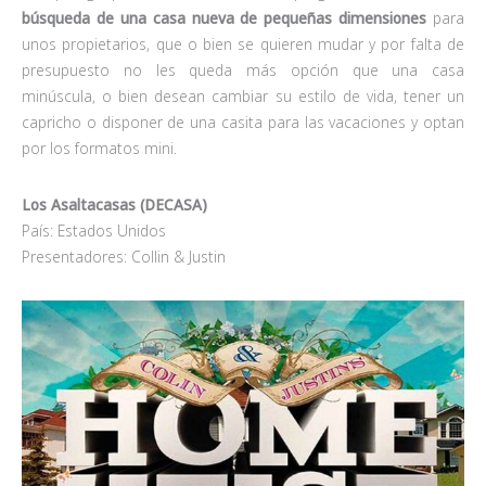
búsqueda de una casa nueva de pequeñas dimensiones
para
unos propietarios, que o bien se quieren mudar y por falta de
presupuesto no les queda más opción que una casa
minúscula, o bien desean cambiar su estilo de vida, tener un
capricho o disponer de una casita para las vacaciones y optan
por los formatos mini.
Los Asaltacasas (DECASA)
País: Estados Unidos
Presentadores: Collin & Justin