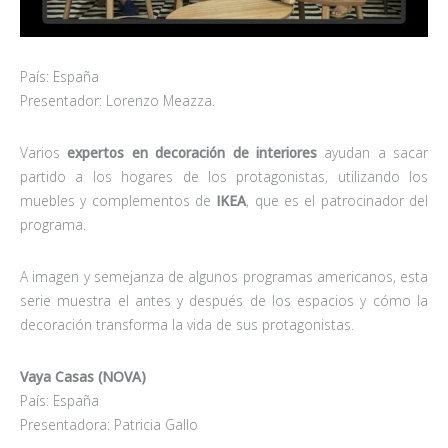
País: España
Presentador: Lorenzo Meazza.
Varios
expertos en decoración de interiores
ayudan a sacar
partido a los hogares de los protagonistas, utilizando los
muebles y complementos de
IKEA
, que es el patrocinador del
programa.
A imagen y semejanza de algunos programas americanos, esta
serie muestra el antes y después de los espacios y cómo la
decoración transforma la vida de sus protagonistas.
Vaya Casas (NOVA)
País: España
Presentadora: Patricia Gallo