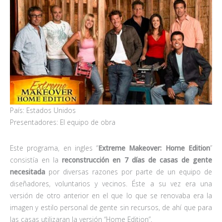
País: Estados Unidos
Presentadores: El equipo de obra
Este programa, en ingles “
Extreme Makeover: Home Edition
”
consistía en la
reconstrucción en 7 días de casas de gente
necesitada
por diversas razones por parte de un equipo de
diseñadores, voluntarios y vecinos. Éste a su vez era una
versión de otro anterior en el que lo que se renovaba era la
imagen y estilo personal de gente sin recursos, de ahí que para
las casas utilizaran la versión “Home Edition”.