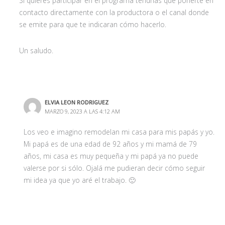
Si quieres participar en el programa tendrías que ponerte en
contacto directamente con la productora o el canal donde
se emite para que te indicaran cómo hacerlo.
Un saludo.
ELVIA LEON RODRIGUEZ
MARZO 9, 2023 A LAS 4:12 AM
Los veo e imagino remodelan mi casa para mis papás y yo.
Mi papá es de una edad de 92 años y mi mamá de 79
años, mi casa es muy pequeña y mi papá ya no puede
valerse por si sólo. Ojalá me pudieran decir cómo seguir
mi idea ya que yo aré el trabajo. 🙂