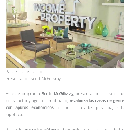
País: Estados Unidos
Presentador: Scott McGillivray
En este programa
Scott McGillivray
, presentador a la vez que
constructor y agente inmobiliario,
revaloriza las casas de gente
con apuros
económicos
o con dificultades para pagar la
hipoteca.
Para ello
utiliza los sótanos
disponibles en la mayoría de las