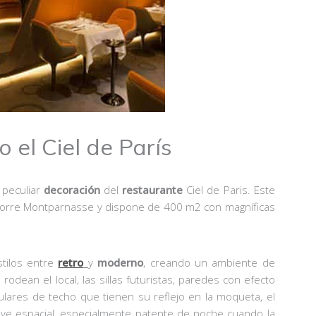
 el Ciel de París
 peculiar
decoración
del
restaurante
Ciel de Paris. Este
 Torre Montparnasse y dispone de 400 m2 con magníficas
stilos entre
retro
y
moderno
, creando un ambiente de
rodean el local, las sillas futuristas, paredes con efecto
lares de techo que tienen su reflejo en la moqueta, el
e espacial, especialmente patente de noche cuando la