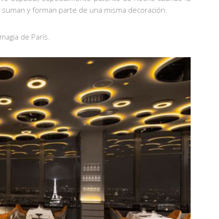
e se suman y forman parte de una misma decoración.
 magia de París.