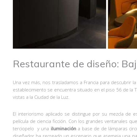
Restaurante de diseño: Bajo
Una vez más, nos trasladamos a Francia para descubrir la
establecimiento se encuentra situado en el piso 56 de la
vistas a la Ciudad de la Luz.
El interiorismo aplicado se distingue por su mezcla de e
película de ciencia ficción. Con los grandes ventanales que 
terciopelo y una
iluminación
a base de de lámparas circu
diseñador ha recreado un escenario que asemeja una nav