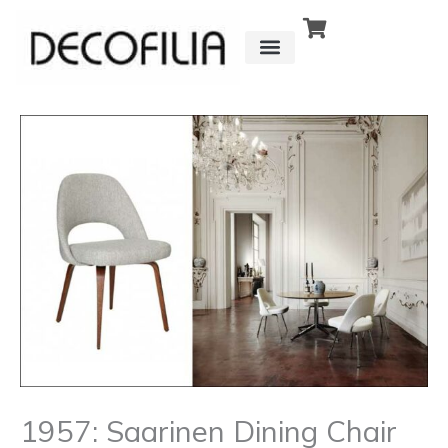
Ir
al
contenido
CÓMO FUNCIONA
DETRÁS DE
1957: Saarinen Dining Chair