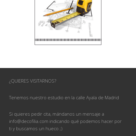
¿QUIERES VISITARNOS?
Tenemos nuestro estudio en la calle
Ayala de Madrid
Si quieres pedir cita, mándanos un mensaje a
info@
decofilia.com indicando qué podemos hacer por
ti
y buscamos un hueco ;)