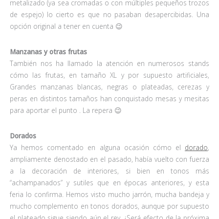
metalizado (ya sea cromadas o con múltiples pequeños trozos
de espejo) lo cierto es que no pasaban desapercibidas. Una
opción original a tener en cuenta 😉
Manzanas y otras frutas
También nos ha llamado la atención en numerosos stands
cómo las frutas, en tamaño XL y por supuesto artificiales,
Grandes manzanas blancas, negras o plateadas, cerezas y
peras en distintos tamaños han conquistado mesas y mesitas
para aportar el punto . La repera 😉
Dorados
Ya hemos comentado en alguna ocasión cómo el
dorado
,
ampliamente denostado en el pasado, había vuelto con fuerza
a la decoración de interiores, si bien en tonos más
“achampanados” y sutiles que en épocas anteriores, y esta
feria lo confirma. Hemos visto mucho jarrón, mucha bandeja y
mucho complemento en tonos dorados, aunque por supuesto
el plateado sigue siendo aún el rey. ¿Será efecto de la próxima