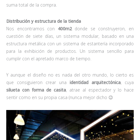
suma total de la compra.
Distribución y estructura de la tienda
Nos encontramos con
400m2
donde se construyeron, en
cuestión de siete días, un sistema modular, basado en una
estructura metálica con un sistema de estantería incorporado
para la exhibición de productos. Un sistema sencillo para
cumplir con el apretado marco de tiempo.
Y aunque el diseño no es nada del otro mundo, lo cierto es
que consiguieron crear una
identidad arquitectónica
, cuya
silueta con forma de casita
, atrae al espectador y lo hace
sentir como en su propia casa (nunca mejor dicho 😉