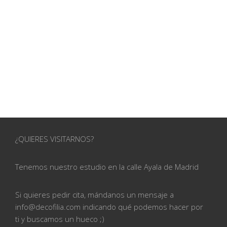
¿QUIERES VISITARNOS?
Tenemos nuestro estudio en la calle
Ayala de Madrid
Si quieres pedir cita, mándanos un mensaje a
info@
decofilia.com indicando qué podemos hacer por
ti
y buscamos un hueco ;)