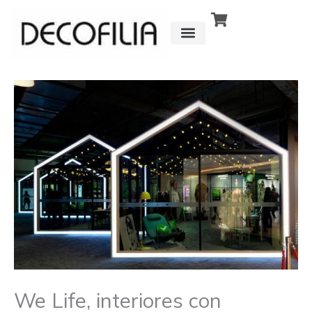
Ir
al
contenido
CÓMO FUNCIONA
DETRÁS DE
We Life, interiores con