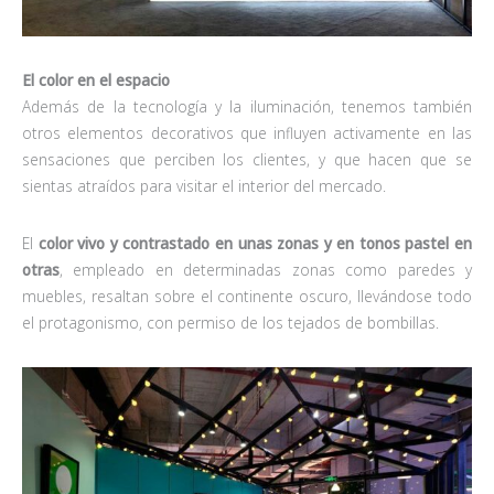
El color en el espacio
Además de la tecnología y la iluminación, tenemos también
otros elementos decorativos que influyen activamente en las
sensaciones que perciben los clientes, y que hacen que se
sientas atraídos para visitar el interior del mercado.
El
color vivo y contrastado en unas zonas y en tonos pastel en
otras
, empleado en determinadas zonas como paredes y
muebles, resaltan sobre el continente oscuro, llevándose todo
el protagonismo, con permiso de los tejados de bombillas.