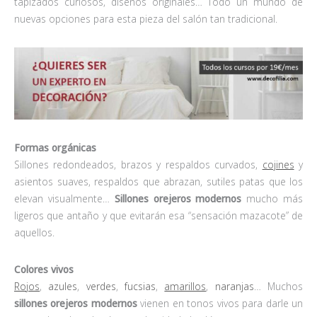
tapizados curiosos, diseños originales… Todo un mundo de
nuevas opciones para esta pieza del salón tan tradicional.
Formas orgánicas
Sillones redondeados, brazos y respaldos curvados,
cojines
y
asientos suaves, respaldos que abrazan, sutiles patas que los
elevan visualmente…
Sillones orejeros modernos
mucho más
ligeros que antaño y que evitarán esa “sensación mazacote” de
aquellos.
Colores vivos
Rojos
,
azules
,
verdes
,
fucsias
,
amarillos
,
naranjas
… Muchos
sillones orejeros modernos
vienen en tonos vivos para darle un