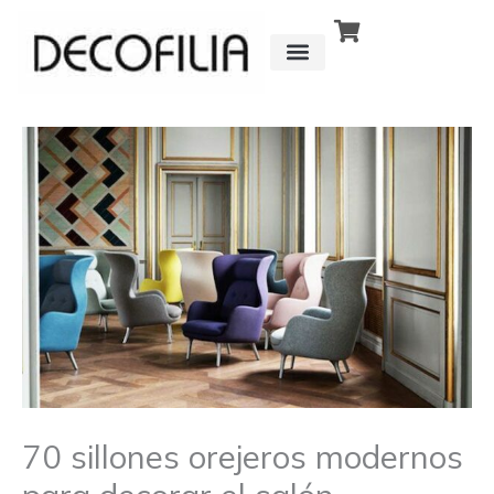
Ir
al
contenido
CÓMO FUNCIONA
DETRÁS DE
70 sillones orejeros modernos