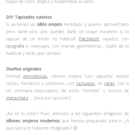
toque de color, alegría y modernidad al salón.
DIY: Tapizados curiosos
Si ya tienes un
sillón orejero
heredado y quieres aprovecharlo
pero darle otro aire, puedes darle un toque moderno si lo
tapizas de un modo no habitual:
Patchwork
, rayados, con
tipografía
o mensajes, con tramas geométricas… ¡Salte de lo
habitual y verás qué cambio!
Diseños originales
Formas
geométricas
, sillones orejero “con capucha”, estilos
rectos, hieráticos y solemnes, con
tachuelas
, en
ratán
, con o
sin otomana (reposapiés), de estilo “michelín” o incluso de
metacrilato
… ¡Será por opciones!
¿No te lo crees? Pues atención a las siguientes imágenes de
sillones orejeros modernos
que hemos preparado para ti. ¿A
que nunca lo hubieras imaginado? 😉