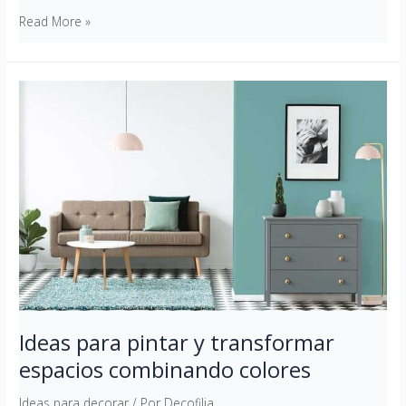
Read More »
Ideas
para
pintar
y
transformar
espacios
combinando
colores
Ideas para pintar y transformar
espacios combinando colores
Ideas para decorar
/ Por
Decofilia