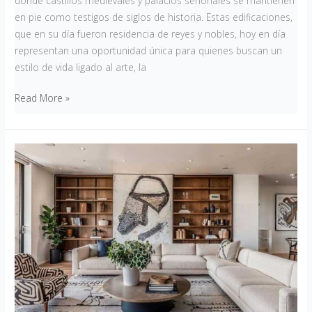
donde castillos medievales y palacios señoriales se mantienen
en pie como testigos de siglos de historia. Estas edificaciones,
que en su día fueron residencia de reyes y nobles, hoy en día
representan una oportunidad única para quienes buscan un
estilo de vida ligado al arte, la
Read More »
Cómo
planificar
las
compras
de
muebles:
opciones
inteligentes
para
tu