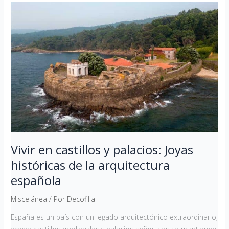
Vivir
en
castillos
y
palacios:
Joyas
históricas
de
la
arquitectura
española
Vivir en castillos y palacios: Joyas
históricas de la arquitectura
española
Miscelánea
/ Por
Decofilia
España es un país con un legado arquitectónico extraordinario,