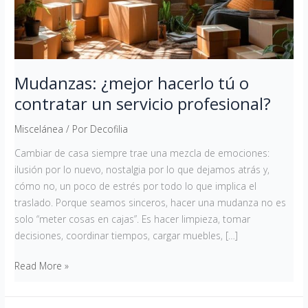
servicio
profesional?
Mudanzas: ¿mejor hacerlo tú o
contratar un servicio profesional?
Miscelánea
/ Por
Decofilia
Cambiar de casa siempre trae una mezcla de emociones:
ilusión por lo nuevo, nostalgia por lo que dejamos atrás y,
cómo no, un poco de estrés por todo lo que implica el
traslado. Porque seamos sinceros, hacer una mudanza no es
solo “meter cosas en cajas”. Es hacer limpieza, tomar
decisiones, coordinar tiempos, cargar muebles, […]
Read More »