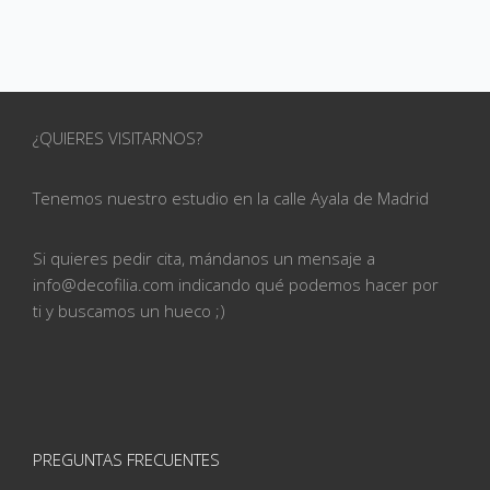
¿QUIERES VISITARNOS?
Tenemos nuestro estudio en la calle
Ayala de Madrid
Si quieres pedir cita, mándanos un mensaje a
info@
decofilia.com indicando qué podemos hacer por
ti
y buscamos un hueco ;)
PREGUNTAS FRECUENTES