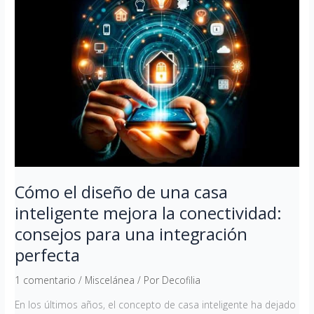
el
diseño
de
una
casa
inteligente
mejora
la
conectividad:
consejos
para
Cómo el diseño de una casa
una
inteligente mejora la conectividad:
integración
consejos para una integración
perfecta
perfecta
1 comentario
/
Miscelánea
/ Por
Decofilia
En los últimos años, el concepto de casa inteligente ha dejado