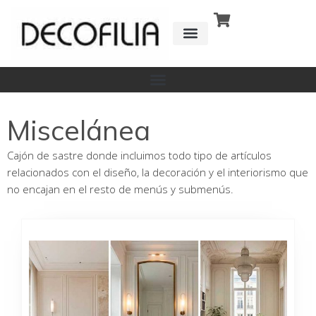
Ir
al
contenido
CÓMO FUNCIONA
DETRÁS DE
Miscelánea
Cajón de sastre donde incluimos todo tipo de artículos
relacionados con el diseño, la decoración y el interiorismo que
no encajan en el resto de menús y submenús.
Página
Página
Página
Página