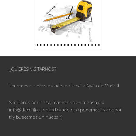
¿QUIERES VISITARNOS?
Tenemos nuestro estudio en la calle
Ayala de Madrid
Si quieres pedir cita, mándanos un mensaje a
info@
decofilia.com indicando qué podemos hacer por
ti
y buscamos un hueco ;)