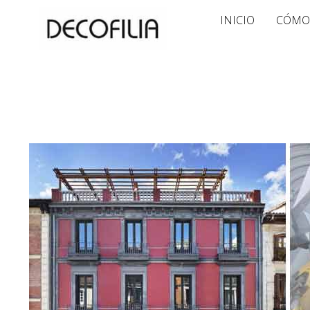
Ir
INICIO
CÓMO
al
contenido