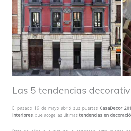
Las 5 tendencias decorati
El pasado 19 de mayo abrió sus puertas
CasaDecor 20
interiores
, que acoge las últimas
tendencias en decoraci
Para aquellos que aún no lo conozcan, este evento se 