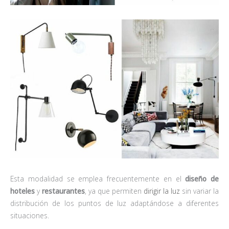
Esta modalidad se emplea frecuentemente en el
diseño de
hoteles
y
restaurantes
, ya que permiten
dirigir la luz
sin variar la
distribución de los puntos de luz adaptándose a diferentes
situaciones.