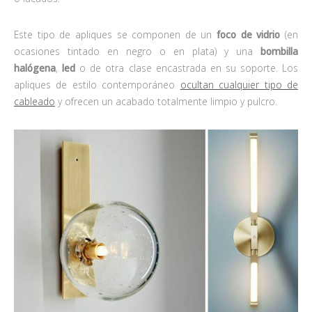
Este tipo de apliques se componen de un
foco de vidrio
(en
ocasiones tintado en negro o en plata) y una
bombilla
halógena
,
led
o de otra clase encastrada en su soporte. Los
apliques de estilo contemporáneo
ocultan cualquier tipo de
cableado
y ofrecen un acabado totalmente limpio y pulcro.