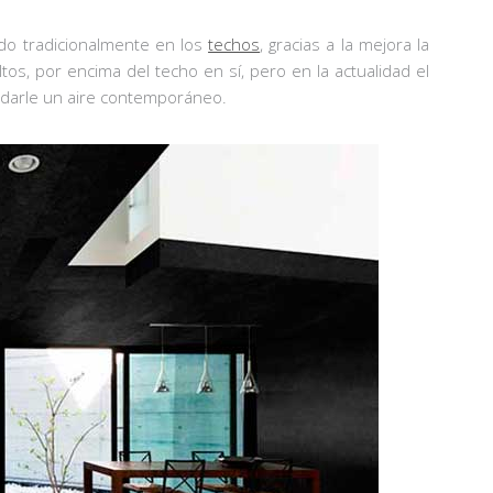
do tradicionalmente en los
techos
, gracias a la mejora la
tos, por encima del techo en sí, pero en la actualidad el
a darle un aire contemporáneo.