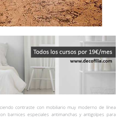
aciendo contraste con mobiliario muy moderno de línea
con barnices especiales antimanchas y antigolpes para