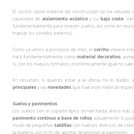
El corcho como material de construcción se ha utilizad
capacidad de
aislamiento acústico
y su
bajo coste
. Ve
fundamentalmente para revestir suelos, así como en muros 
matizar los sonidos externos.
Como ya vimos a principios de mes, el
corcho
volverá est
hará fundamentalmente como
material decorativo
, aunq
sí, con los nuevos formatos, económicamente igual no sal
En resumen, si quieres estar a la última, no lo dudes:
principales
y las
novedades
que trae este material respe
Suelos y pavimentos
Los suelos son el soporte típico donde hasta ahora más se
pavimento continuo a base de rollos
, actualmente lo p
modo de pequeñas
tablillas
con matices diversos de colo
la madera, con el fin de aportar dinamismo al pavimento.