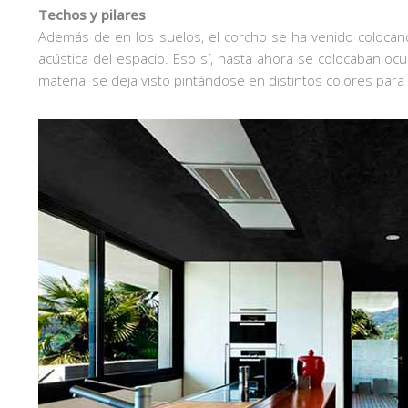
Techos y pilares
Además de en los suelos, el corcho se ha venido colocan
acústica del espacio. Eso sí, hasta ahora se colocaban ocul
material se deja visto pintándose en distintos colores par