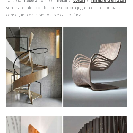
Tanto la
madera
como el
metal
, el
corian
, el
mimbre o el ratán
son materiales con los que se podrá jugar a discreción para
conseguir piezas sinuosas y casi oníricas.