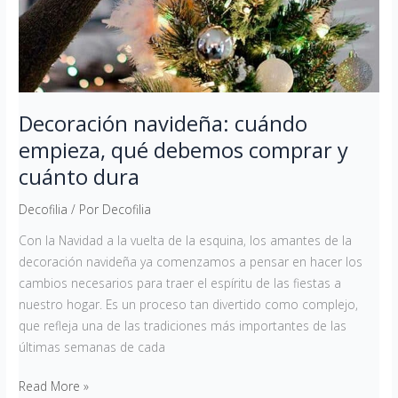
y
cuánto
dura
Decoración navideña: cuándo
empieza, qué debemos comprar y
cuánto dura
Decofilia
/ Por
Decofilia
Con la Navidad a la vuelta de la esquina, los amantes de la
decoración navideña ya comenzamos a pensar en hacer los
cambios necesarios para traer el espíritu de las fiestas a
nuestro hogar. Es un proceso tan divertido como complejo,
que refleja una de las tradiciones más importantes de las
últimas semanas de cada
Read More »