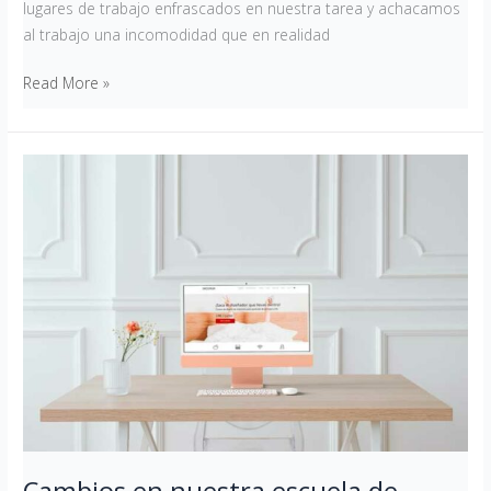
lugares de trabajo enfrascados en nuestra tarea y achacamos
al trabajo una incomodidad que en realidad
Read More »
Cambios
en
nuestra
escuela
de
decoración
online
Cambios en nuestra escuela de