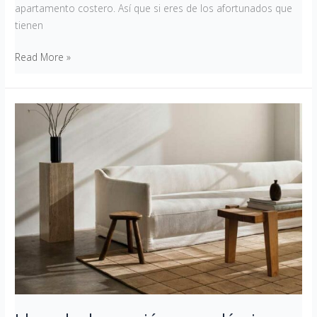
apartamento costero. Así que si eres de los afortunados que
tienen
Read More »
Ideas
de
decoración
para
alérgicos