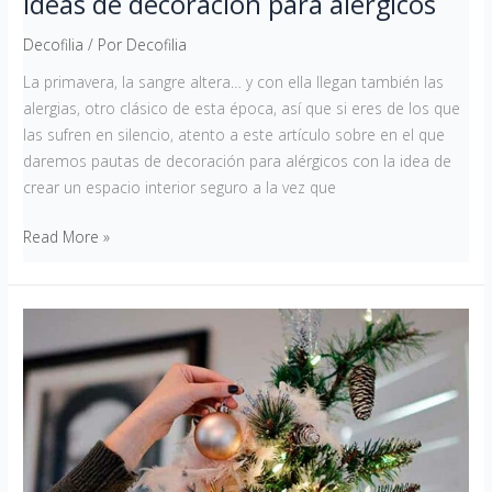
Ideas de decoración para alérgicos
Decofilia
/ Por
Decofilia
La primavera, la sangre altera… y con ella llegan también las
alergias, otro clásico de esta época, así que si eres de los que
las sufren en silencio, atento a este artículo sobre en el que
daremos pautas de decoración para alérgicos con la idea de
crear un espacio interior seguro a la vez que
Read More »
Decoración
navideña:
cuándo
empieza,
qué
debemos
comprar