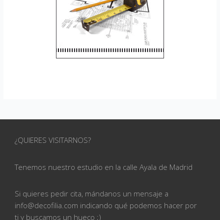
¿QUIERES VISITARNOS?
Tenemos nuestro estudio en la calle
Ayala de Madrid
Si quieres pedir cita, mándanos un mensaje a
info@
decofilia.com indicando qué podemos hacer por
ti
y buscamos un hueco ;)