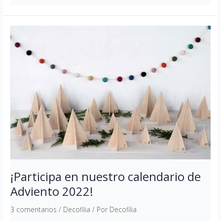
¡Participa
en
nuestro
calendario
de
Adviento
2022!
¡Participa en nuestro calendario de
Adviento 2022!
3 comentarios
/
Decofilia
/ Por
Decofilia