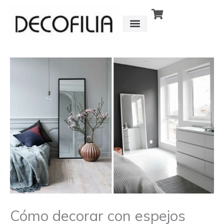
Ir
al
contenido
CÓMO FUNCIONA
DETRÁS DE
Cómo decorar con espejos