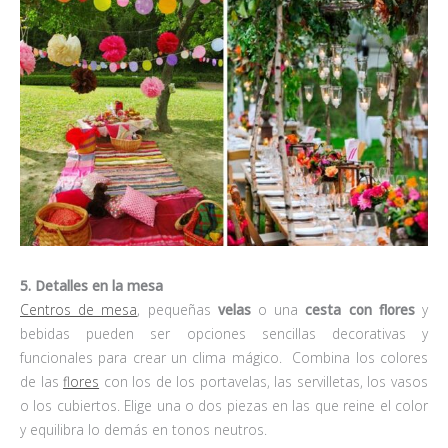
5. Detalles en la mesa
Centros de mesa
, pequeñas
velas
o una
cesta con flores
y
bebidas pueden ser opciones sencillas decorativas y
funcionales para crear un clima mágico. Combina los colores
de las
flores
con los de los portavelas, las servilletas, los vasos
o los cubiertos. Elige una o dos piezas en las que reine el color
y equilibra lo demás en tonos neutros.