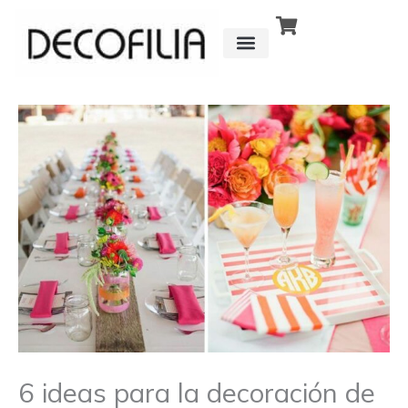
Ir
al
contenido
CÓMO FUNCIONA
DETRÁS DE
6 ideas para la decoración de