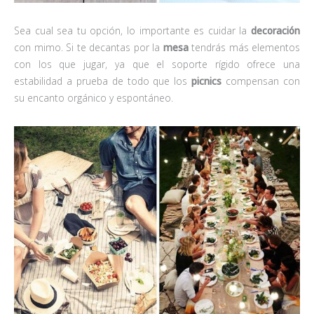
Sea cual sea tu opción, lo importante es cuidar la
decoración
con mimo. Si te decantas por la
mesa
tendrás más elementos
con los que jugar, ya que el soporte rígido ofrece una
estabilidad a prueba de todo que los
picnics
compensan con
su encanto orgánico y espontáneo.