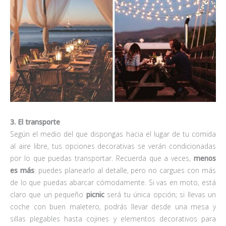
3. El transporte
Según el medio del que dispongas hacia el lugar de tu comida
al aire libre, tus opciones decorativas se verán condicionadas
por lo que puedas transportar. Recuerda que a veces,
menos
es más
: puedes planearlo al detalle, pero no cargues con más
de lo que puedas abarcar cómodamente. Si vas en moto, está
claro que un pequeño
picnic
será tu única opción; si llevas un
coche con buen maletero, podrás llevar desde una mesa y
sillas plegables hasta cojines y elementos decorativos para