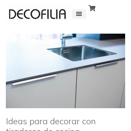
Ir
al
contenido
CÓMO FUNCIONA
DETRÁS DE
Ideas para decorar con