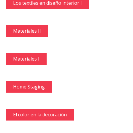
Los textiles en diseño interior I
Materiales II
Materiales I
Home Staging
El color en la decoración