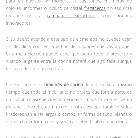
para las puertas sin molduras ni casetones, encimeras de
colores uniformes o incluso de cristal,
fregaderos
sin esquinas
redondeadas y
campanas extractoras
con diseños
innovadores.
Si tu diseño atiende a este tipo de elementos, no puedes dejar
sin decidir a conciencia el tipo de tiradores que vas a poner.
Una mala elección puede echar por tierra todo el proyecto y
cuando la gente entre la cocina notará que algo falla aunque
no sepa decir de qué se trata.
La elección de los
tiradores de cocina
debe hacerse al mismo
tiempo que todo el mobiliario: no olvides que forma parte de
un conjunto, así que cuando decidas si la puerta va a ser de un
material concreto, de un color u otro, escoge también si los
tiradores van a ser largos o cortos, en forma de tubo, planos o
si van a tener forma de L y si van a ir el vertical o en horizontal.
Otra opción es que la propia puerta tenga hecho un
bisel
o un