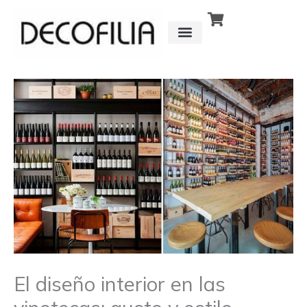
Ir
al
contenido
CÓMO FUNCIONA
DETRÁS DE
El diseño interior en las