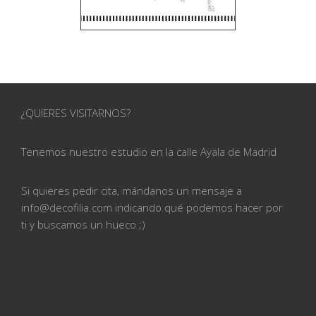
¿QUIERES VISITARNOS?
Tenemos nuestro estudio en la calle
Ayala de Madrid
Si quieres pedir cita, mándanos un mensaje a
info@
decofilia.com indicando qué podemos hacer por
ti
y buscamos un hueco ;)