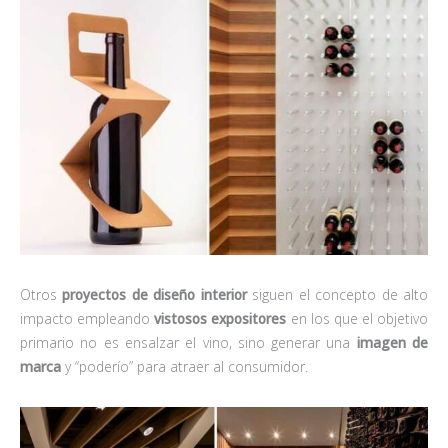
Otros
proyectos de diseño interior
siguen el concepto de alto
impacto empleando
vistosos expositores
en los que el objetivo
primario no es ensalzar el vino, sino generar una
imagen de
marca
y “poderío” para atraer al consumidor.