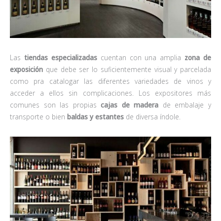
Las
tiendas especializadas
cuentan con una amplia
zona de
exposición
que debe ser lo suficientemente visual y parcelada
como pra catalogar las diferentes variedades de vinos y
acceder a ellos sin complicaciones. Los expositores más
comunes son las propias
cajas de madera
de embalaje y
transporte o bien
baldas y estantes
de diversa índole.