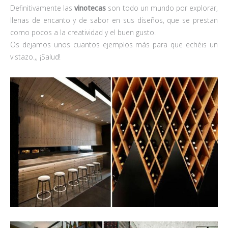
Definitivamente las
vinotecas
son todo un mundo por explorar,
llenas de encanto y de sabor en sus diseños, que se prestan
como pocos a la creatividad y el buen gusto.
Os dejamos unos cuantos ejemplos más para que echéis un
vistazo.,, ¡Salud!