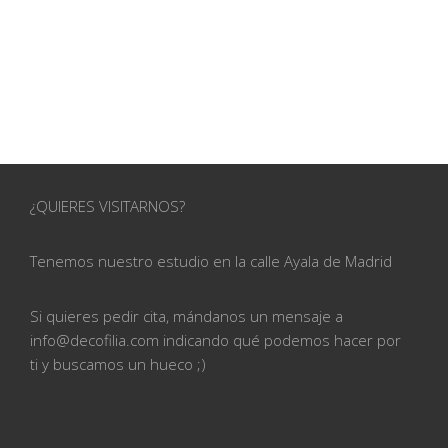
¿QUIERES VISITARNOS?
Tenemos nuestro estudio en la calle
Ayala de Madrid
Si quieres pedir cita, mándanos un mensaje a
info@
decofilia.com indicando qué podemos hacer por
ti
y buscamos un hueco ;)