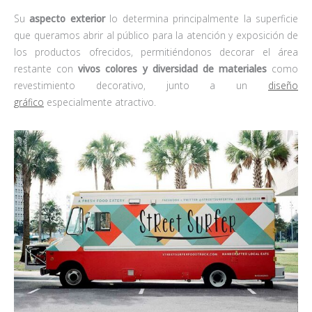
Su
aspecto exterior
lo determina principalmente la superficie
que queramos abrir al público para la atención y exposición de
los productos ofrecidos, permitiéndonos decorar el área
restante con
vivos colores y diversidad de materiales
como
revestimiento decorativo, junto a un
diseño
gráfico
especialmente atractivo.