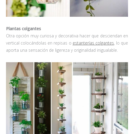
Plantas colgantes
Otra opción muy curiosa y decorativa hacer que desciendan en
vertical colocándolas en repisas o
estanterías colgantes
, lo que
aporta una sensación de ligereza y originalidad inigualable.