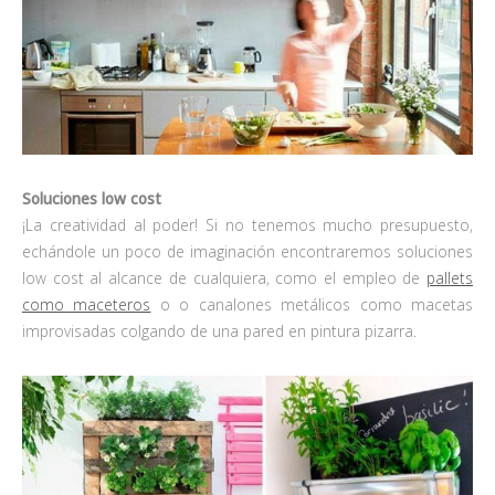
Soluciones low cost
¡La creatividad al poder! Si no tenemos mucho presupuesto,
echándole un poco de imaginación encontraremos soluciones
low cost al alcance de cualquiera, como el empleo de
pallets
como maceteros
o o canalones metálicos como macetas
improvisadas colgando de una pared en pintura pizarra.