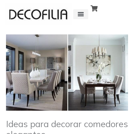
Ir
al
contenido
CÓMO FUNCIONA
DETRÁS DE
Ideas para decorar comedores