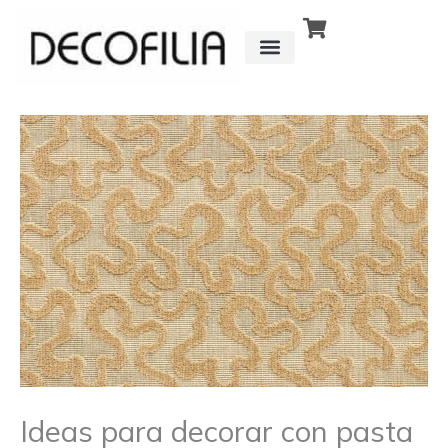
Ir
al
contenido
CÓMO FUNCIONA
DETRÁS DE
Ideas para decorar con pasta