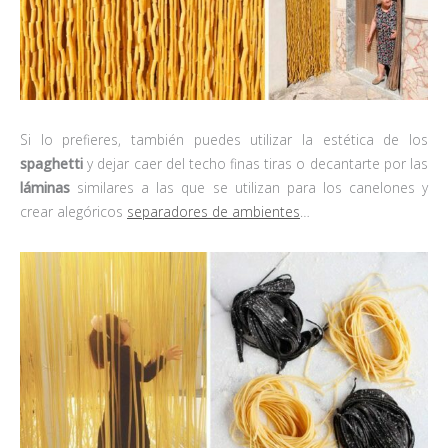
Si lo prefieres, también puedes utilizar la estética de los
spaghetti
y dejar caer del techo finas tiras o decantarte por las
láminas
similares a las que se utilizan para los canelones y
crear alegóricos
separadores de ambientes
…