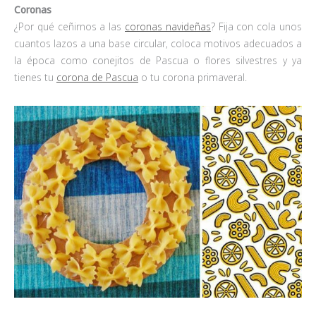
Coronas
¿Por qué ceñirnos a las
coronas navideñas
? Fija con cola unos
cuantos lazos a una base circular, coloca motivos adecuados a
la época como conejitos de Pascua o flores silvestres y ya
tienes tu
corona de Pascua
o tu corona primaveral.