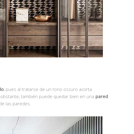
do
, pues al tratarse de un tono oscuro acorta
. No obstante, también puede quedar bien en una
pared
de las paredes.