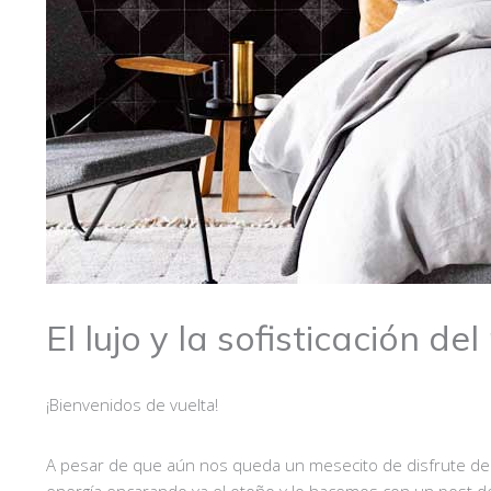
El lujo y la sofisticación d
¡Bienvenidos de vuelta!
A pesar de que aún nos queda un mesecito de disfrute del
energía encarando ya el otoño y lo hacemos con un post d