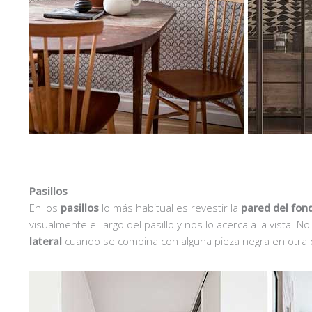
Pasillos
En los
pasillos
lo más habitual es revestir la
pared del fon
visualmente el largo del pasillo y nos lo acerca a la vista
lateral
cuando se combina con alguna pieza negra en otra 