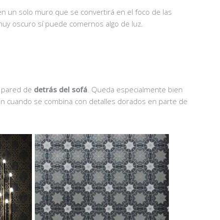
n un solo muro que se convertirá en el foco de las
 muy oscuro sí puede comernos algo de luz.
la pared de
detrás del sofá
. Queda especialmente bien
ien cuando se combina con detalles dorados en parte de