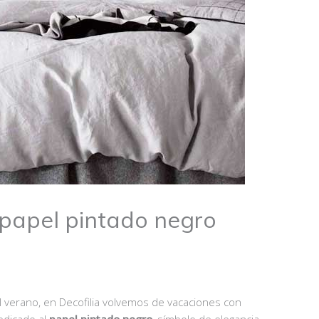
el papel pintado negro
 verano, en Decofilia volvemos de vacaciones con
edicado al
papel pintado negro
, símbolo de elegancia,