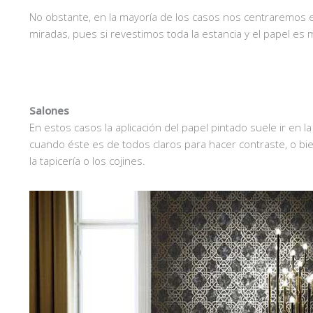
No obstante, en la mayoría de los casos nos centraremos e
miradas, pues si revestimos toda la estancia y el papel es
Salones
En estos casos la aplicación del papel pintado suele ir en 
cuando éste es de todos claros para hacer contraste, o b
la tapicería o los cojines.