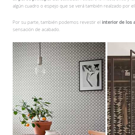
algún cuadro o espejo que se verá también realzado por el
Por su parte, también podemos revestir el
interior de lo
sensación de acabado.