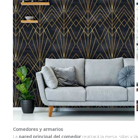
Comedores y armarios
La
pared principal del comedor
realzará la mesa, sillas 