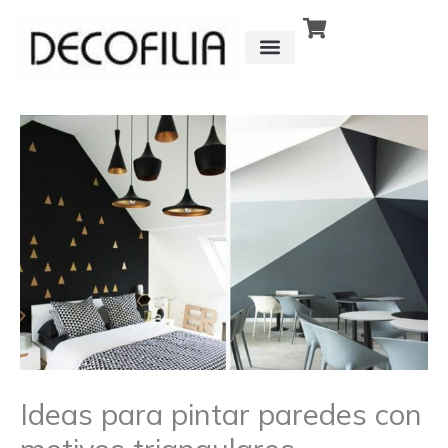
Ir
al
contenido
CÓMO FUNCIONA
DETRÁS DE
Ideas para pintar paredes con