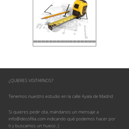
¿QUIERES VISITARNOS?
Tenemos nuestro estudio en la calle
Ayala de Madrid
Si quieres pedir cita, mándanos un mensaje a
info@
decofilia.com indicando qué podemos hacer por
ti
y buscamos un hueco ;)