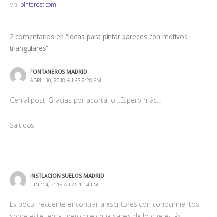
Vía:
pinterest.com
2 comentarios en “Ideas para pintar paredes con motivos
triangulares”
FONTANEROS MADRID
ABRIL 30, 2018 A LAS 2:28 PM
Genial post. Gracias por aportarlo…Espero màs…
Saludos
INSTLACION SUELOS MADRID
JUNIO 4, 2018 A LAS 1:14 PM
Es poco frecuente encontrar a escritores con conocimientos
sobre este tema , pero creo que sabes de lo que estás