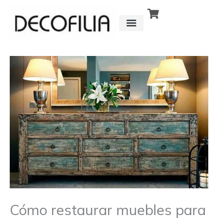
Ir
al
contenido
CÓMO FUNCIONA
DETRÁS DE
Cómo restaurar muebles para