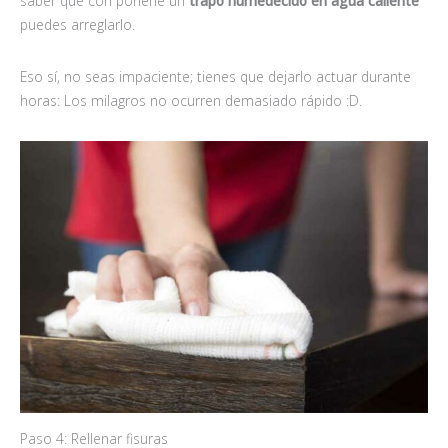
saber que con ponerle un
trapo humedecido en agua caliente
puedes arreglarlo.
Eso sí, no seas impaciente; tienes que dejarlo actuar durante
horas: Los milagros no ocurren demasiado rápido :D.
Paso 4: Rellenar fisuras