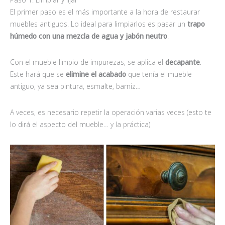
El primer paso es el más importante a la hora de restaurar
muebles antiguos. Lo ideal para limpiarlos es pasar un
trapo
húmedo con una mezcla de agua y jabón neutro
.
Con el mueble limpio de impurezas, se aplica el
decapante
.
Este hará que se
elimine el acabado
que tenía el mueble
antiguo, ya sea pintura, esmalte, barniz…
A veces, es necesario repetir la operación varias veces (esto te
lo dirá el aspecto del mueble… y la práctica)