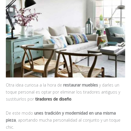
Otra idea curiosa a la hora de
restaurar muebles
y darles un
toque personal es optar por eliminar los tiradores antiguos y
sustituirlos por
tiradores de diseño
.
De este modo
unes tradición y modernidad en una misma
pieza
, aportando mucha personalidad al conjunto y un toque
chic.