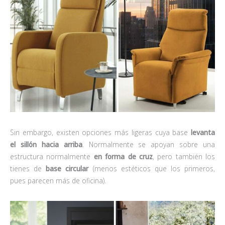
Sin embargo, existen opciones más ligeras cuya base
levanta
el sillón hacia arriba
. Normalmente se apoyan sobre una
estructura normalmente
en forma de cruz
, pero también los
tienes de
base circular
(menos estéticos que los primeros,
pues parecen más de oficina).