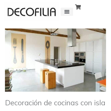
Ir
al
contenido
CÓMO FUNCIONA
DETRÁS DE
Decoración de cocinas con isla