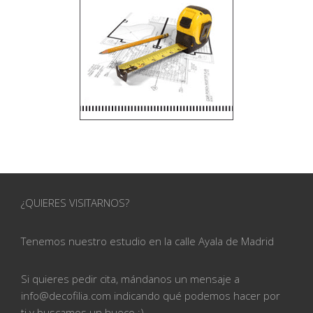
¿QUIERES VISITARNOS?
Tenemos nuestro estudio en la calle
Ayala de Madrid
Si quieres pedir cita, mándanos un mensaje a
info@
decofilia.com indicando qué podemos hacer por
ti
y buscamos un hueco ;)