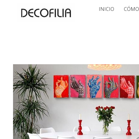
Ir
INICIO
CÓMO
al
contenido