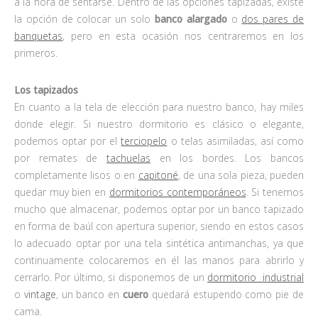
a la hora de sentarse. Dentro de las opciones tapizadas, existe
la opción de colocar un solo
banco alargado
o
dos pares de
banquetas
, pero en esta ocasión nos centraremos en los
primeros.
Los tapizados
En cuanto a la tela de elección para nuestro banco, hay miles
donde elegir. Si nuestro dormitorio es clásico o elegante,
podemos optar por el
terciopelo
o telas asimiladas, así como
por remates de
tachuelas
en los bordes. Los bancos
completamente lisos o en
capitoné
, de una sola pieza, pueden
quedar muy bien en
dormitorios contemporáneos
. Si tenemos
mucho que almacenar, podemos optar por un banco tapizado
en forma de baúl con apertura superior, siendo en estos casos
lo adecuado optar por una tela sintética antimanchas, ya que
continuamente colocaremos en él las manos para abrirlo y
cerrarlo. Por último, si disponemos de un
dormitorio industrial
o
vintage
, un banco en
cuero
quedará estupendo como pie de
cama.