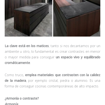
La clave está en los matices
, tanto si nos decantamos por un
ambiente u otro, lo fundamental es crear contrastes en menor
o mayor medida para conseguir
un espacio vivo y equilibrado
cromáticamente
.
Como truco,
emplea materiales que contrasten con la calidez
de la madera
, por ejemplo cristal, piedra o aluminio. Es una
forma de conseguir cocinas contemporáneas de alto impacto.
¿Armonía o contraste?
Armonía