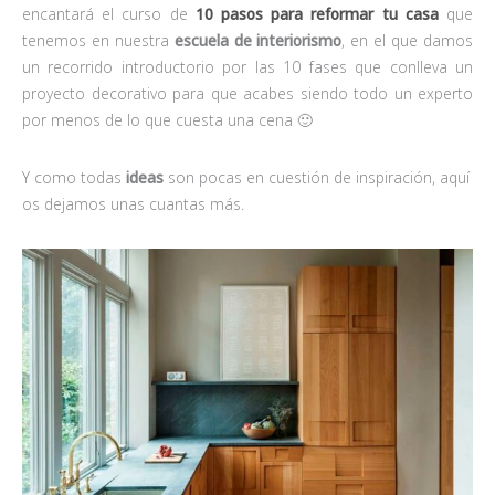
encantará el curso de
10 pasos para reformar tu casa
que
tenemos en nuestra
escuela de interiorismo
, en el que damos
un recorrido introductorio por las 10 fases que conlleva un
proyecto decorativo para que acabes siendo todo un experto
por menos de lo que cuesta una cena 🙂
Y como todas
ideas
son pocas en cuestión de inspiración, aquí
os dejamos unas cuantas más.