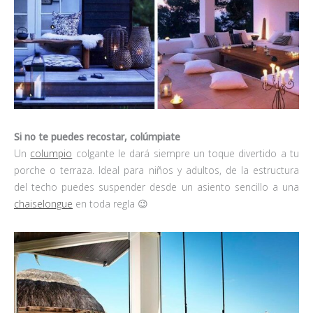
Si no te puedes recostar, colúmpiate
Un
columpio
colgante le dará siempre un toque divertido a tu
porche o terraza. Ideal para niños y adultos, de la estructura
del techo puedes suspender desde un asiento sencillo a una
chaiselongue
en toda regla 😉