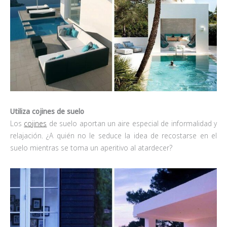
Utiliza cojines de suelo
Los
cojines
de suelo aportan un aire especial de informalidad y
relajación. ¿A quién no le seduce la idea de recostarse en el
suelo mientras se toma un aperitivo al atardecer?