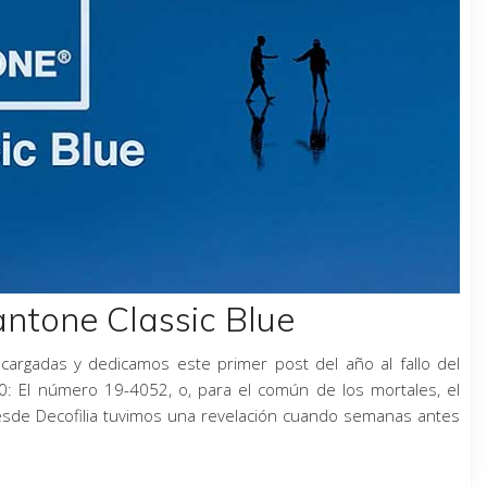
antone Classic Blue
 cargadas y dedicamos este primer post del año al fallo del
20: El número 19-4052, o, para el común de los mortales, el
esde Decofilia tuvimos una revelación cuando semanas antes