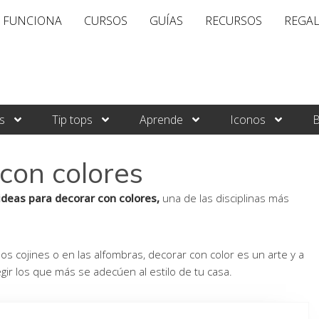
 FUNCIONA
CURSOS
GUÍAS
RECURSOS
REGA
s
Tip tops
Aprende
Iconos
B
con colores
ideas para decorar con colores,
una de las disciplinas más
s cojines o en las alfombras, decorar con color es un arte y a
egir los que más se adecúen al estilo de tu casa.
Página
Página
Página
Página