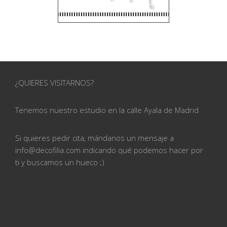
¿QUIERES VISITARNOS?
Tenemos nuestro estudio en la calle
Ayala de Madrid
Si quieres pedir cita, mándanos un mensaje a
info@
decofilia.com indicando qué podemos hacer por
ti
y buscamos un hueco ;)