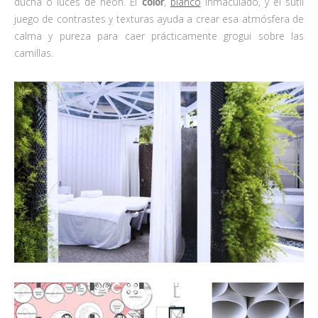
ducha o luces de neon. El
color
,
blanco
inmaculado, y el sutil
juego de contrastes y texturas ayuda a crear esa atmósfera de
calma y pureza para caer prácticamente grogui sobre las
camillas.