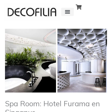
Ir
al
contenido
CÓMO FUNCIONA
DETRÁS DE
Spa Room: Hotel Furama en