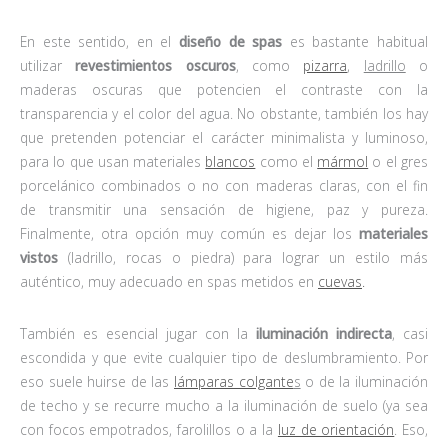
En este sentido, en el
diseño de spas
es bastante habitual
utilizar
revestimientos oscuros
, como
pizarra
,
ladrillo
o
maderas oscuras que potencien el contraste con la
transparencia y el color del agua. No obstante, también los hay
que pretenden potenciar el carácter minimalista y luminoso,
para lo que usan materiales
blancos
como el
mármol
o el gres
porcelánico combinados o no con maderas claras, con el fin
de transmitir una sensación de higiene, paz y pureza.
Finalmente, otra opción muy común es dejar los
materiales
vistos
(ladrillo, rocas o piedra) para lograr un estilo más
auténtico, muy adecuado en spas metidos en
cuevas
.
También es esencial jugar con la
iluminación indirecta
, casi
escondida y que evite cualquier tipo de deslumbramiento. Por
eso suele huirse de las
lámparas colgante
s
o de la iluminación
de techo y se recurre mucho a la iluminación de suelo (ya sea
con focos empotrados, farolillos o a la
luz de orientación
. Eso,