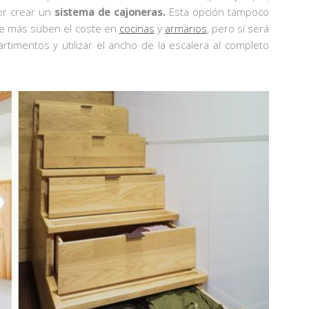
or crear un
sistema de cajoneras.
Esta opción tampoco
que más suben el coste en
cocinas
y
armarios
, pero sí será
imentos y utilizar el ancho de la escalera al completo