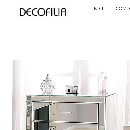
Ir
INICIO
CÓMO
al
contenido