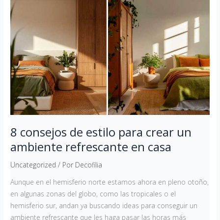
consejos
de
estilo
para
crear
un
ambiente
refrescante
en
casa
8 consejos de estilo para crear un
ambiente refrescante en casa
Uncategorized
/ Por
Decofilia
Aunque en el hemisferio norte estamos ahora en pleno otoño,
en algunas zonas del globo, como las tropicales o el
hemisferio sur, andan ya buscando ideas para conseguir un
ambiente refrescante que les haga pasar las horas más