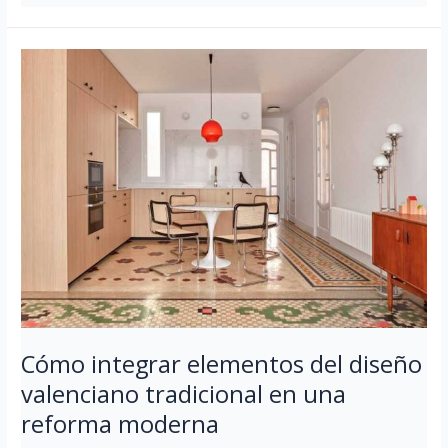
Cómo
integrar
elementos
del
diseño
valenciano
tradicional
en
una
reforma
moderna
Cómo integrar elementos del diseño
valenciano tradicional en una
reforma moderna