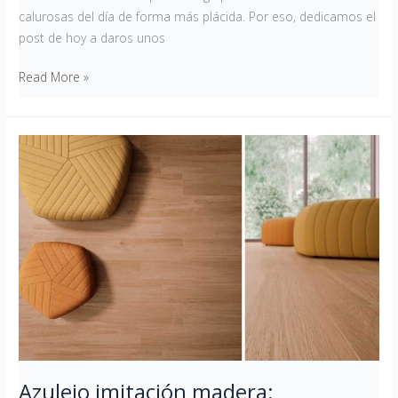
calurosas del día de forma más plácida. Por eso, dedicamos el
post de hoy a daros unos
Read More »
Azulejo
imitación
madera:
practicidad
y
elegancia
todo
en
uno
Azulejo imitación madera: