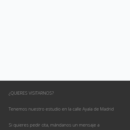
¿QUIERES VISITARNOS?
Tenemos nuestro estudio en la calle
Ayala de Madrid
Si quieres pedir cita, mándanos un mensaje a