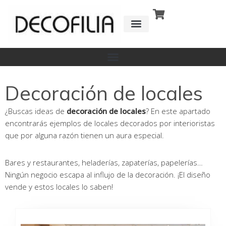
Ir
al
contenido
CÓMO FUNCIONA
DETRÁS DE
Decoración de locales
¿Buscas ideas de
decoración de locales
? En este apartado
encontrarás ejemplos de locales decorados por interioristas
que por alguna razón tienen un aura especial.
Bares y restaurantes, heladerías, zapaterías, papelerías…
Ningún negocio escapa al influjo de la decoración. ¡El diseño
vende y estos locales lo saben!
Página
Página
Página
Página