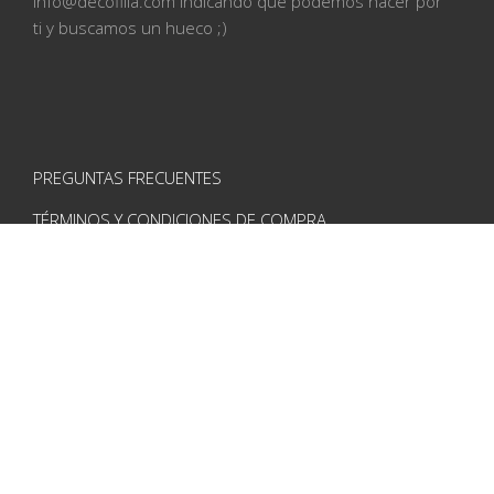
info@
decofilia.com indicando qué podemos hacer por
ti
y buscamos un hueco ;)
PREGUNTAS FRECUENTES
TÉRMINOS Y CONDICIONES DE COMPRA
AVISO LEGAL
POLÍTICA DE PRIVACIDAD
POLÍTICA DE COOKIES
CONTACTO
VISÍTANOS EN REDES
Instagram
Pinterest
Facebook