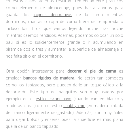
En estos casos además resultan tremendamente prácticos
como elemento de almacenaje, pues basta abrirlos para
guardar los
cojines decorativos
de la cama mientras
dormimos, mantas o ropa de cama fuera de temporada o
incluso los libros que vamos leyendo noche tras noche
mientras caemos rendidos. Además, podemos colocar un sólo
baúl si es lo suficientemente grande o ir acumulando en
pirámide dos o tres y aumentar la superficie de almacenaje si
nos falta sitio en el dormitorio.
Otra opción interesante para
decorar el pie de cama
es
emplear
bancos rígidos de madera
. No serán tan cómodos
como los tapizados, pero pueden darle un toque cálido a la
decoración. Este tipo de banquitos son muy usados por
ejemplo en el
estilo escandinavo
(cuando van en blanco y
maderas claras) o en el estilo
shabby chic
(en madera pintada
de blanco ligeramente desgastado). Además, son muy útiles
para dejar bolsos y enseres pues la superficie es más plana
que la de un banco tapizado.