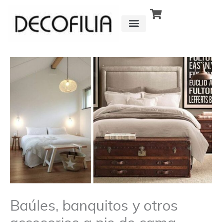
Ir
al
contenido
CÓMO FUNCIONA
DETRÁS DE
Baúles, banquitos y otros