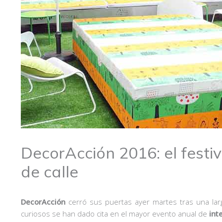
DecorAcción 2016: el festiv
de calle
DecorAcción
cerró sus puertas ayer martes tras una larg
curiosos se han dado cita en el mayor evento anual de
int