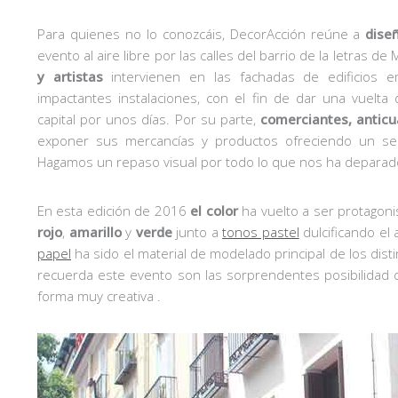
Para quienes no lo conozcáis, DecorAcción reúne a
dise
evento al aire libre por las calles del barrio de la letras de
y artistas
intervienen en las fachadas de edificios 
impactantes instalaciones, con el fin de dar una vuelta 
capital por unos días. Por su parte,
comerciantes, anticu
exponer sus mercancías y productos ofreciendo un servi
Hagamos un repaso visual por todo lo que nos ha deparado
En esta edición de 2016
el color
ha vuelto a ser protagon
rojo
,
amarillo
y
verde
junto a
tonos pastel
dulcificando el
papel
ha sido el material de modelado principal de los dist
recuerda este evento son las sorprendentes posibilidad d
forma muy creativa .