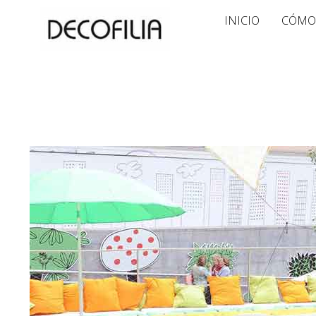
Ir
INICIO
CÓMO
al
contenido