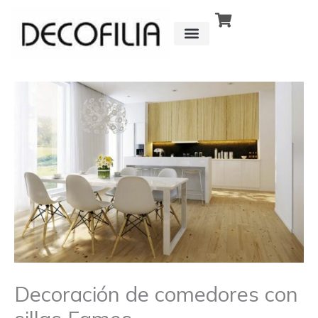
Ir
al
contenido
CÓMO FUNCIONA
DETRÁS DE
Decoración de comedores con