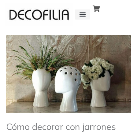
Ir
al
contenido
CÓMO FUNCIONA
DETRÁS DE
Cómo decorar con jarrones