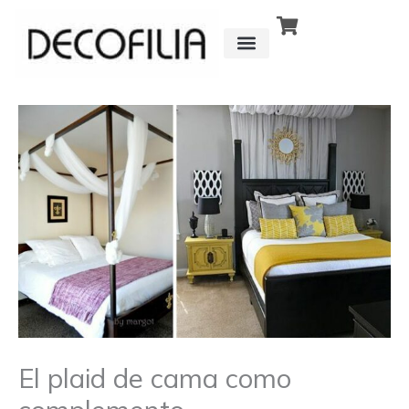
Ir
al
contenido
CÓMO FUNCIONA
DETRÁS DE
El plaid de cama como