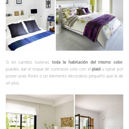
Si en cambio tuvieras
toda la habitación del mismo color
,
puedes dar el toque de contraste solo con el
plaid
u optar por
poner unas flores o un elemento decorativo pequeño que le de
un plus.